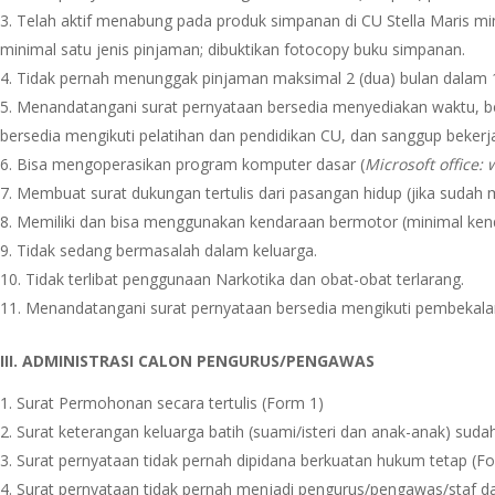
Telah aktif menabung pada produk simpanan di CU Stella Maris mi
minimal satu jenis pinjaman; dibuktikan fotocopy buku simpanan.
Tidak pernah menunggak pinjaman maksimal 2 (dua) bulan dalam 1 (
Menandatangani surat pernyataan bersedia menyediakan waktu, be
bersedia mengikuti pelatihan dan pendidikan CU, dan sanggup bekerj
Bisa mengoperasikan program komputer dasar (
Microsoft office: 
Membuat surat dukungan tertulis dari pasangan hidup (jika sudah 
Memiliki dan bisa menggunakan kendaraan bermotor (minimal ken
Tidak sedang bermasalah dalam keluarga.
Tidak terlibat penggunaan Narkotika dan obat-obat terlarang.
Menandatangani surat pernyataan bersedia mengikuti pembekal
III. ADMINISTRASI CALON PENGURUS/PENGAWAS
Surat Permohonan secara tertulis (Form 1)
Surat keterangan keluarga batih (suami/isteri dan anak-anak) su
Surat pernyataan tidak pernah dipidana berkuatan hukum tetap (Fo
Surat pernyataan tidak pernah menjadi pengurus/pengawas/staf dari