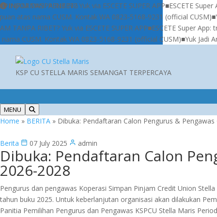
M TANPA RIBET? Yuk via ESCETE SUPER APP
INFORMASI PENTING
■
ESCETE Super App: tr
tas nama CUSM. Kontak WA 0823-5168-9231 (official CUSM)
■
Yuk Jad
NPA RIBET? Yuk via ESCETE SUPER APP
■
ESCETE Super App: transaks
CUSM. Kontak WA 0823-5168-9231 (official CUSM)
■
Yuk Jadi Anggota:
KSP CU
STELLA MARIS
SEMANGAT TERPERCAYA
MENU
Home
»
BERITA
»
Dibuka: Pendaftaran Calon Pengurus & Pengawas
Berita
07 July 2025
admin
Dibuka: Pendaftaran Calon Pe
2026-2028
Pengurus dan pengawas Koperasi Simpan Pinjam Credit Union Stel
tahun buku 2025. Untuk keberlanjutan organisasi akan dilakukan P
Panitia Pemilihan Pengurus dan Pengawas KSPCU Stella Maris Periode 