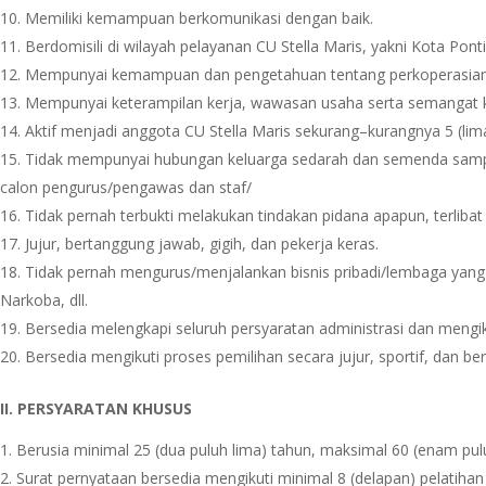
Memiliki kemampuan berkomunikasi dengan baik.
Berdomisili di wilayah pelayanan CU Stella Maris, yakni Kota 
Mempunyai kemampuan dan pengetahuan tentang perkoperasian, kej
Mempunyai keterampilan kerja, wawasan usaha serta semangat 
Aktif menjadi anggota CU Stella Maris sekurang–kurangnya 5 (lim
Tidak mempunyai hubungan keluarga sedarah dan semenda sampai 
calon pengurus/pengawas dan staf/
Tidak pernah terbukti melakukan tindakan pidana apapun, terlibat 
Jujur, bertanggung jawab, gigih, dan pekerja keras.
Tidak pernah mengurus/menjalankan bisnis pribadi/lembaga yang
Narkoba, dll.
Bersedia melengkapi seluruh persyaratan administrasi dan mengiku
Bersedia mengikuti proses pemilihan secara jujur, sportif, dan b
II. PERSYARATAN KHUSUS
Berusia minimal 25 (dua puluh lima) tahun, maksimal 60 (enam pul
Surat pernyataan bersedia mengikuti minimal 8 (delapan) pelatihan 