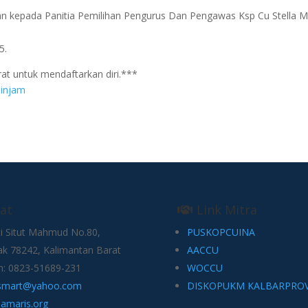
n kepada Panitia Pemilihan Pengurus Dan Pengawas Ksp Cu Stella Ma
5.
at untuk mendaftarkan diri.***
pinjam
at
Link Mitra
sti Situt Mahmud No.80,
PUSKOPCUINA
ak 78242, Kalimantan Barat
AACCU
n: 0823-51689-231
WOCCU
smart@yahoo.com
DISKOPUKM KALBARPRO
lamaris.org