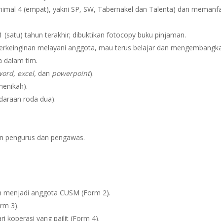
nimal 4 (empat), yakni SP, SW, Tabernakel dan Talenta) dan memanf
satu) tahun terakhir; dibuktikan fotocopy buku pinjaman.
rkeinginan melayani anggota, mau terus belajar dan mengembangkan
a dalam tim.
word, excel,
dan
powerpoint
).
menikah).
daraan roda dua).
an pengurus dan pengawas.
dah menjadi anggota CUSM (Form 2).
rm 3).
 koperasi yang pailit (Form 4).