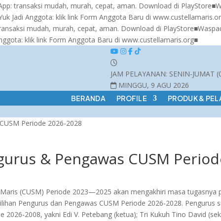
ansaksi mudah, murah, cepat, aman. Download di PlayStore
■
Waspad
i Anggota: klik link Form Anggota Baru di www.custellamaris.org
■
MA
i mudah, murah, cepat, aman. Download di PlayStore
■
Waspada peni
 klik link Form Anggota Baru di www.custellamaris.org
■
JAM PELAYANAN:
SENIN-JUMAT (0
MINGGU, 9 AGU 2026
BERANDA
PROFILE
PRODUK & PE
 CUSM Periode 2026-2028
ngurus & Pengawas CUSM Period
la Maris (CUSM) Periode 2023—2025 akan mengakhiri masa tugasnya
emilihan Pengurus dan Pengawas CUSM Periode 2026-2028. Pengurus 
2026-2008, yakni Edi V. Petebang (ketua); Tri Kukuh Tino David (sek