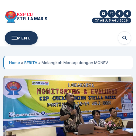
KSP CU
STELLA MARIS
RABU, 5 AGU 2026
MENU
Home
»
BERITA
»
Melangkah Mantap dengan MONEV