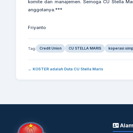
komite dan manajemen. Semoga CU Stella Mar
anggotanya.***
Friyanto
Tag:
Credit Union
CU STELLA MARIS
koperasi sim
← KOSTER adalah Duta CU Stella Maris
Alam