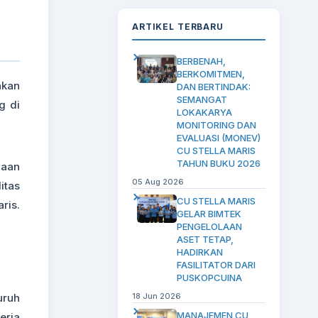
ARTIKEL TERBARU
BERBENAH,
BERKOMITMEN,
akan
DAN BERTINDAK:
SEMANGAT
g di
LOKAKARYA
MONITORING DAN
EVALUASI (MONEV)
CU STELLA MARIS
TAHUN BUKU 2026
naan
05 Aug 2026
itas
CU STELLA MARIS
ris.
GELAR BIMTEK
PENGELOLAAN
ASET TETAP,
HADIRKAN
FASILITATOR DARI
PUSKOPCUINA
uruh
18 Jun 2026
MANAJEMEN CU
erja