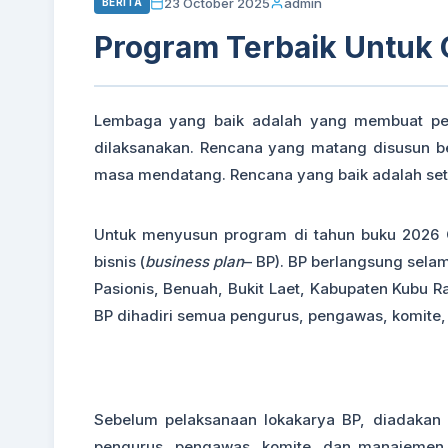
23 October 2025
admin
BERITA
Program Terbaik Untuk 
Lembaga yang baik adalah yang membuat pe
dilaksanakan. Rencana yang matang disusun b
masa mendatang. Rencana yang baik adalah sete
Untuk menyusun program di tahun buku 2026 C
bisnis (
business plan
– BP). BP berlangsung selam
Pasionis, Benuah, Bukit Laet, Kabupaten Kubu Ra
BP dihadiri semua pengurus, pengawas, komite,
Sebelum pelaksanaan lokakarya BP, diadakan r
pengurus, pengawas, komite, dan manajemen C