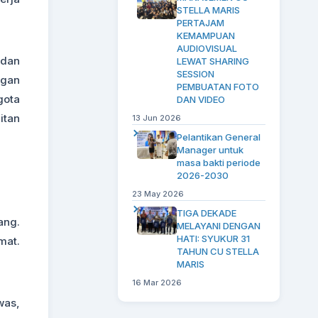
STELLA MARIS
PERTAJAM
KEMAMPUAN
AUDIOVISUAL
 dan
LEWAT SHARING
SESSION
ngan
PEMBUATAN FOTO
gota
DAN VIDEO
itan
13 Jun 2026
Pelantikan General
Manager untuk
masa bakti periode
2026-2030
23 May 2026
TIGA DEKADE
ang.
MELAYANI DENGAN
HATI: SYUKUR 31
mat.
TAHUN CU STELLA
MARIS
16 Mar 2026
was,