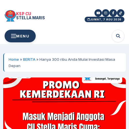
KSP CU
STELLA MARIS
JUMAT, 7 AGU 2026
MENU
Home
»
BERITA
»
Hanya 300 ribu Anda Mulai Investasi Masa
Depan