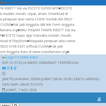
INFORMASI PENTING
IBET? Yuk via ESCETE SUPER APP
■
ESCETE
 mudah, murah, cepat, aman. Download di
enipuan atas nama CUSM. Kontak WA 0823-
USM)
■
Yuk Jadi Anggota: klik link Form Anggota
aris.org
■
MAU PINJAM TANPA RIBET? Yuk via
SCETE Super App: transaksi mudah, murah,
d di PlayStore
■
Waspada penipuan atas nama
-5168-9231 (official CUSM)
■
Yuk Jadi
rm Anggota Baru di www.custellamaris.org
■
KSP CU
STELLA MARIS
SEMANGAT TERPERCAYA
JAM PELAYANAN:
SENIN-JUMAT (08.00-16.00)
SABTU-MINGGU
DAN HARI LIBUR (TUTUP)
JUMAT, 7 AGU 2026
MENU