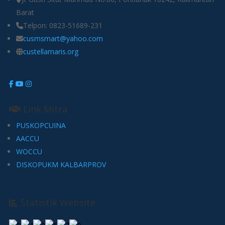
Barat
Telpon: 0823-51689-231
cusmsmart@yahoo.com
custellamaris.org
Link Mitra
PUSKOPCUINA
AACCU
WOCCU
DISKOPUKM KALBARPROV
Statistik Website