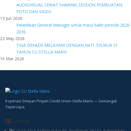
AUDIOVISUAL LEWAT SHARING SESSION PEMBUATAN
FOTO DAN VIDEO
13 Jun 2026
Pelantikan General Manager untuk masa bakti periode 2026-
2030
23 May 2026
TIGA DEKADE MELAYANI DENGAN HATI: SYUKUR 31
TAHUN CU STELLA MARIS
16 Mar 2026
Koperasi Simpan Pinjam Credit Union Stella Maris — Semangat
Tepercaya.
Alamat
Jl. Gusti Situt Mahmud No.80, Pontianak 78242, Kalimantan