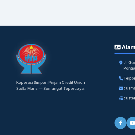
Alam
Jl. Gu
Ponti
Telpo
Koperasi Simpan Pinjam Credit Union
cusm
Stella Maris — Semangat Tepercaya.
custel