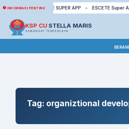
T? Yuk via ESCETE SUPER APP
ESCETE Super App: tr
INFORMASI PENTING
■
KSP CU
STELLA MARIS
SEMANGAT TERPERCAYA
BERAN
Tag:
organiztional devel