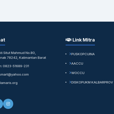
at
Link Mitra
sti Situt Mahmud No.80,
PUSKOPCUINA
anak 78242, Kalimantan Barat
AACCU
n: 0823-51689-231
WOCCU
smart@yahoo.com
DISKOPUKM KALBARPROV
lamaris.org