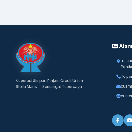
Alam
Jl. Gu
Ponti
Telpo
Koperasi Simpan Pinjam Credit Union
cusm
Stella Maris — Semangat Tepercaya.
custel