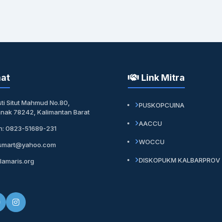
at
Link Mitra
sti Situt Mahmud No.80,
PUSKOPCUINA
anak 78242, Kalimantan Barat
AACCU
n: 0823-51689-231
WOCCU
smart@yahoo.com
DISKOPUKM KALBARPROV
lamaris.org