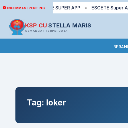
T? Yuk via ESCETE SUPER APP
ESCETE Super App: tr
INFORMASI PENTING
■
KSP CU
STELLA MARIS
SEMANGAT TERPERCAYA
BERAN
Tag:
loker