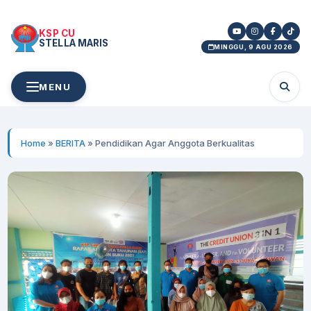
KSP CU
STELLA MARIS
MINGGU, 9 AGU 2026
MENU
Home
»
BERITA
»
Pendidikan Agar Anggota Berkualitas