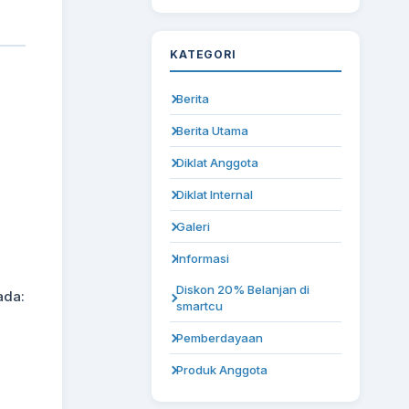
KATEGORI
Berita
Berita Utama
Diklat Anggota
Diklat Internal
Galeri
Informasi
Diskon 20% Belanjan di
ada:
smartcu
Pemberdayaan
Produk Anggota