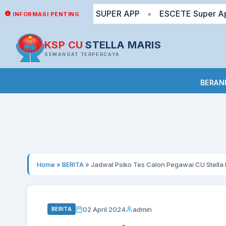
T? Yuk via ESCETE SUPER APP
ESCETE Super App: tra
INFORMASI PENTING
■
KSP CU
STELLA MARIS
SEMANGAT TERPERCAYA
BERAN
Home
»
BERITA
»
Jadwal Psiko Tes Calon Pegawai CU Stella 
02 April 2024
admin
BERITA