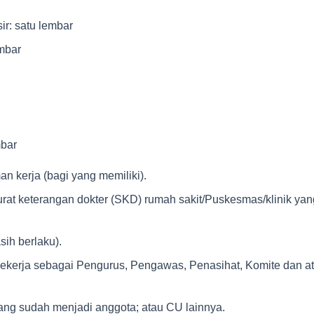
sir: satu lembar
embar
mbar
an kerja (bagi yang memiliki).
urat keterangan dokter (SKD) rumah sakit/Puskesmas/klinik yan
ih berlaku).
bekerja sebagai Pengurus, Pengawas, Penasihat, Komite dan a
ang sudah menjadi anggota; atau CU lainnya.